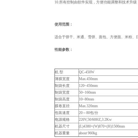
10.所有控制由软件实现，方便功能调整和技术升
使用范围：
适合于饼干、米通、雪饼、面包、方便面、米粉、
性能参数：
机 型
QC-450W
薄膜宽度
Max.450mm
制袋长度
120~450mm
制袋宽度
50~160mm
制袋高度
10~80mm
膜卷直径
Max.320mm
包装速度
20～80包/分
电源规格
220V,50/60HZ,3.2Kw
机器尺寸
(L)4380×(W)870×(H)1500mm
机器重量
about 960kg