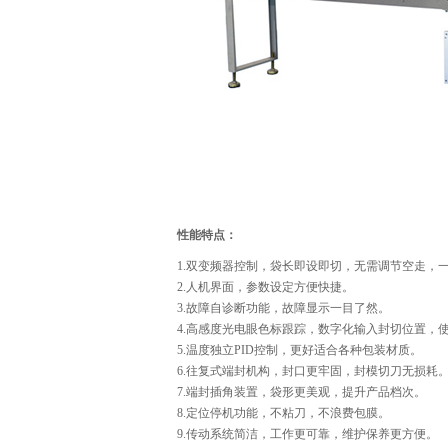
性能特点：
1.双变频器控制，袋长即设即切，无需调节空走，
2.人机界面，参数设定方便快捷。
3.故障自诊断功能，故障显示一目了然。
4.高感度光电眼色标跟踪，数字化输入封切位置，
5.温度独立PID控制，更好适合各种包装材质。
6.往复式端封机构，封口更牢固，封模切刀无损耗
7.端封插角装置，袋形更美观，提升产品档次。
8.定位停机功能，不粘刀，不浪费包膜。
9.传动系统简洁，工作更可靠，维护保养更方便。