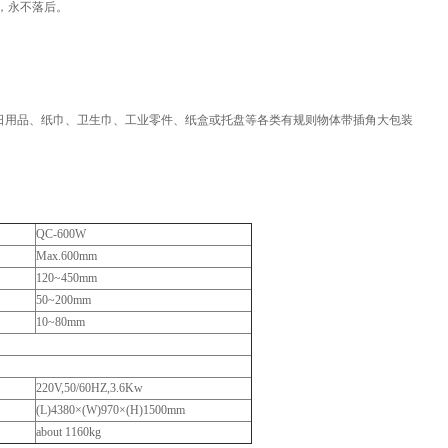
级，永不落后。
日用品、纸巾、卫生巾、工业零件、纸盒或托盘等各类有规则物体带插角大包装
QC-600W
Max.600mm
120~450mm
50~200mm
10~80mm
220V,50/60HZ,3.6Kw
(L)4380×(W)970×(H)1500mm
about 1160kg