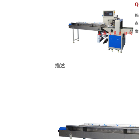
Q
购
点
发
描述