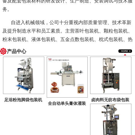
备及配套包装材料的研发设计、生产制造、安装调试与技术服
务。
自进入机械领域，公司十分重视内部质量管理、技术革新
及提升制造水平和员工素质。主营茶叶包装机、颗粒包装机、
粉末包装机、液体包装机、五金点数包装机、枕式包装机、热
收缩包装机、定量电子秤以及生产线配套设备等十余系列、三
产品中心
十多个品种。所有产品均按照国家"GMP"标准制造，广泛应用
于食品化工、医药、调味品、饲料、乳品、生物工程等行业，
为您提供生产过程中控制、配料、包装计量、成品检验等一整
套称重控制系统解决方案。
足浴粉泡脚袋包装机
卤肉料无纺布袋包装
全自动单头膏体灌装
（内外包）
机
公司将一如既往恪守“优质、高效、创新”的质量方针，坚
机
持“质量第一、诚信待人、创新发展”的经营原则，矢志不移地
为用户提供个性化产品和全方位服务。