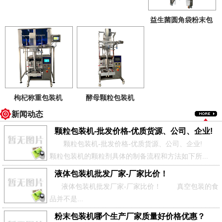
益生菌圆角袋粉末包
装机
上海巧慈全自动
液体包装机
|颗粒包装机|粉末包装机|茶叶包装
机|袋泡茶包装机
枸杞称重包装机
酵母颗粒包装机
电话：021-61843523 邮箱：shqiaoci@126.com 网站：
新闻动态
http://www.shbaozhuangji.net/
颗粒包装机-批发价格-优质货源、公司、企业!
颗粒包装机-批发价格-优质货源、公司、企业!
颗粒包装机的颗粒剂具体的制备流程和方法如下所...
液体包装机批发厂家-厂家比价！
液体包装机批发厂家-厂家比价！ 真空包装的食
品并不是...
粉末包装机哪个生产厂家质量好价格优惠？