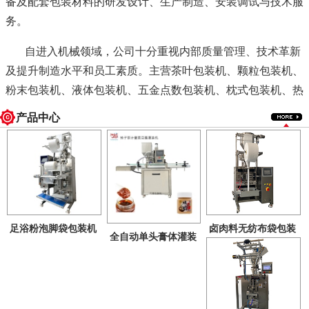
备及配套包装材料的研发设计、生产制造、安装调试与技术服
务。
自进入机械领域，公司十分重视内部质量管理、技术革新
及提升制造水平和员工素质。主营茶叶包装机、颗粒包装机、
粉末包装机、液体包装机、五金点数包装机、枕式包装机、热
收缩包装机、定量电子秤以及生产线配套设备等十余系列、三
产品中心
十多个品种。所有产品均按照国家"GMP"标准制造，广泛应用
于食品化工、医药、调味品、饲料、乳品、生物工程等行业，
为您提供生产过程中控制、配料、包装计量、成品检验等一整
套称重控制系统解决方案。
足浴粉泡脚袋包装机
卤肉料无纺布袋包装
全自动单头膏体灌装
（内外包）
机
公司将一如既往恪守“优质、高效、创新”的质量方针，坚
机
持“质量第一、诚信待人、创新发展”的经营原则，矢志不移地
为用户提供个性化产品和全方位服务。