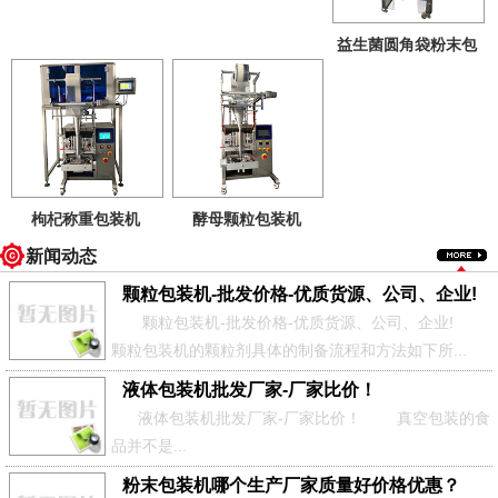
益生菌圆角袋粉末包
装机
上海巧慈全自动
液体包装机
|颗粒包装机|粉末包装机|茶叶包装
机|袋泡茶包装机
枸杞称重包装机
酵母颗粒包装机
电话：021-61843523 邮箱：shqiaoci@126.com 网站：
新闻动态
http://www.shbaozhuangji.net/
颗粒包装机-批发价格-优质货源、公司、企业!
颗粒包装机-批发价格-优质货源、公司、企业!
颗粒包装机的颗粒剂具体的制备流程和方法如下所...
液体包装机批发厂家-厂家比价！
液体包装机批发厂家-厂家比价！ 真空包装的食
品并不是...
粉末包装机哪个生产厂家质量好价格优惠？