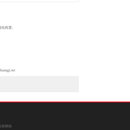
能化程度。
uangji.net
百橙网络