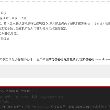
理要求。
 保证封口美观，平整。
统、超大显示触摸屏构成驱动控制核心, 最大限度提高了整机的控制精度，可靠性和智
装工艺参数，当更换产品时可随时使用无须重新设定。
及时排除故障。
挂孔袋等。
上海巧慈自动化设备有限公司 生产销售
颗粒包装机
液体包装机
粉末包装机
www.shbaozh
中心
|
在线留言
|
联系我们
861
电话：
13661650861
邮件：
shqiaoci@126.com
5号5栋
CP备16044416号-1
版权所有 2023-2028
公安备案号：31011702002901
1
技术支持：