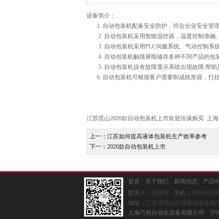
设备简介：
1. 自动包装机配备安全防护，符合企业安全管
2. 自动包装机采用智能温控器，温度控制准确,
3. 自动包装机采用PLC伺服系统、气动控制系
4. 自动包装机触摸屏能储存多种不同产品的包
5. 自动包装机设有故障显示系统出现故障,帮助
6. 自动包装机可根据客户需要制成枕形袋，打
江苏昆山2020款自动包装机上市欢迎洽谈购买 
上一：
江苏如何提高液体包装机生产效率参考
下一：
2020款自动包装机上市
首页
|
关于我们
|
新闻动态
|
产品
联系人：
彭经理
手机：
13661650
地址：
江苏省昆山市花桥镇新生路5
上海巧慈自动化设备有限公司
沪I