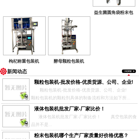
益生菌圆角袋粉末包
装机
上海巧慈全自动
液体包装机
|颗粒包装机|粉末包装机|茶叶包装
机|袋泡茶包装机
枸杞称重包装机
酵母颗粒包装机
电话：021-61843523 邮箱：shqiaoci@126.com 网站：
新闻动态
http://www.shbaozhuangji.net/
颗粒包装机-批发价格-优质货源、公司、企业!
颗粒包装机-批发价格-优质货源、公司、企业!
颗粒包装机的颗粒剂具体的制备流程和方法如下所...
液体包装机批发厂家-厂家比价！
液体包装机批发厂家-厂家比价！ 真空包装的食
品并不是...
粉末包装机哪个生产厂家质量好价格优惠？