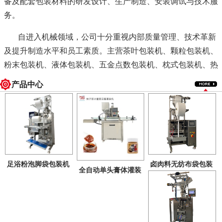
备及配套包装材料的研发设计、生产制造、安装调试与技术服
务。
自进入机械领域，公司十分重视内部质量管理、技术革新
及提升制造水平和员工素质。主营茶叶包装机、颗粒包装机、
粉末包装机、液体包装机、五金点数包装机、枕式包装机、热
收缩包装机、定量电子秤以及生产线配套设备等十余系列、三
产品中心
十多个品种。所有产品均按照国家"GMP"标准制造，广泛应用
于食品化工、医药、调味品、饲料、乳品、生物工程等行业，
为您提供生产过程中控制、配料、包装计量、成品检验等一整
套称重控制系统解决方案。
足浴粉泡脚袋包装机
卤肉料无纺布袋包装
全自动单头膏体灌装
（内外包）
机
公司将一如既往恪守“优质、高效、创新”的质量方针，坚
机
持“质量第一、诚信待人、创新发展”的经营原则，矢志不移地
为用户提供个性化产品和全方位服务。